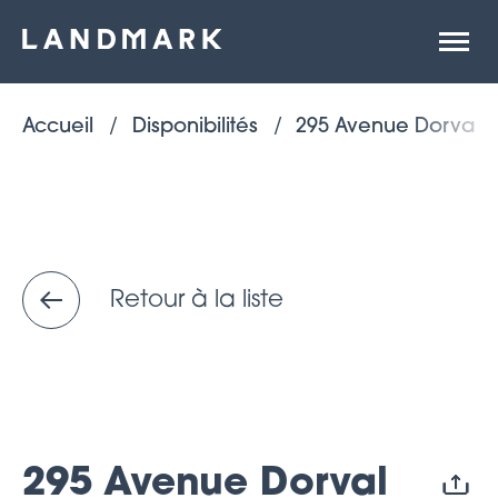
Ouvrir
la
naviga
du
site
Accueil
Disponibilités
295 Avenue Dorval
Retour à la liste
295 Avenue Dorval