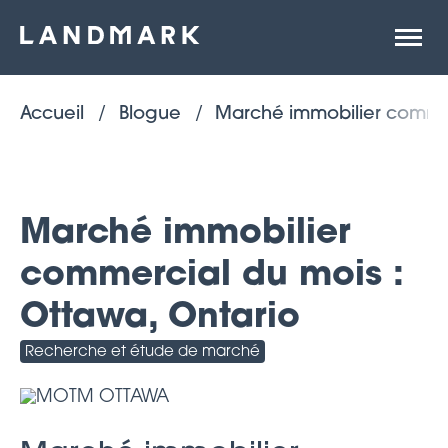
Ouvrir
la
naviga
du
site
Accueil
Blogue
Marché immobilier commer
Marché immobilier
commercial du mois :
Ottawa, Ontario
Recherche et étude de marché