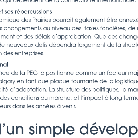
 qui dépendent de la connectivité internationale.
et ses répercussions
mique des Prairies pourrait également être annexé
es changements au niveau des taxes foncières, de
ent et des délais d’approbation. Que ces change
e nouveaux défis dépendra largement de la structur
 des entreprises.
nal
ance de la PEG la positionne comme un facteur maj
ary en tant que plaque tournante de la logistiqu
é d’adaptation. La structure des politiques, la man
on des conditions du marché, et l’impact à long te
eurs dans les années à venir.
d’un simple dévelo