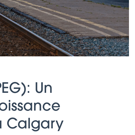
EG): Un
roissance
à Calgary