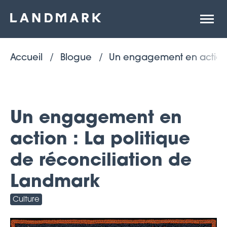
Ouvrir
la
naviga
du
site
Accueil
Blogue
Un engagement en action :
Un engagement en
action : La politique
de réconciliation de
Landmark
Culture