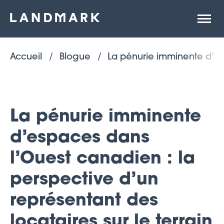
Ouvrir
la
naviga
du
site
Accueil
Blogue
La pénurie imminente d’esp
La pénurie imminente
d’espaces dans
l’Ouest canadien : la
perspective d’un
représentant des
locataires sur le terrain