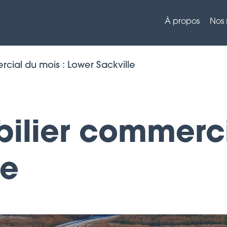
À propos
Nos 
ial du mois : Lower Sackville
lier commerci
le