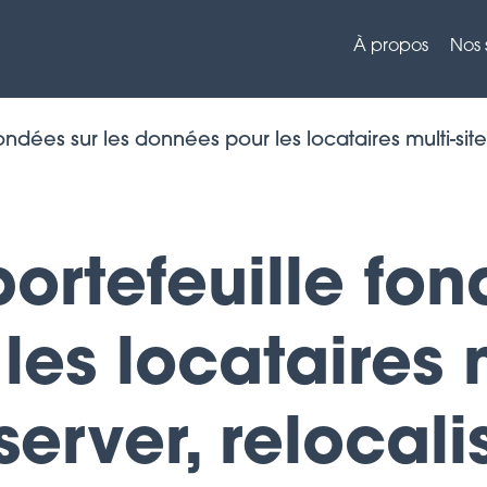
À propos
Nos 
fondées sur les données pour les locataires multi-s
ortefeuille fon
es locataires m
rver, relocalis