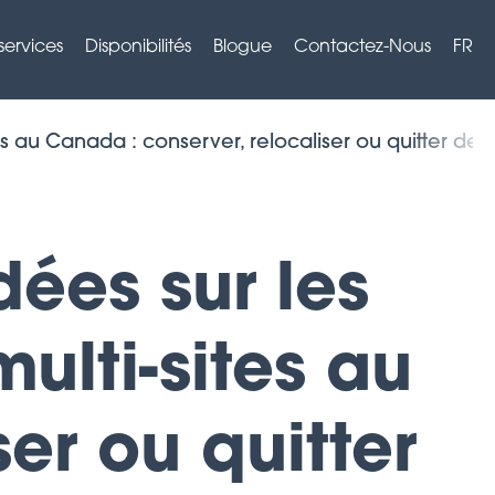
services
Disponibilités
Blogue
Contactez-Nous
FR
ites au Canada : conserver, relocaliser ou quitter 
dées sur les
ulti-sites au
er ou quitter