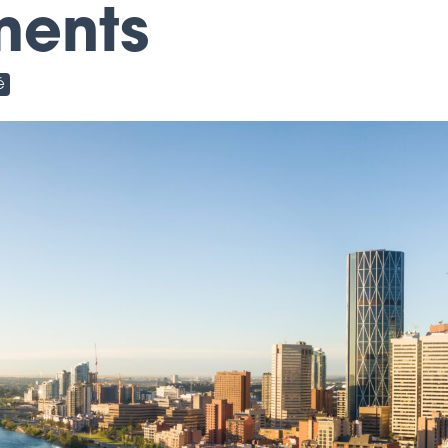
ments
é