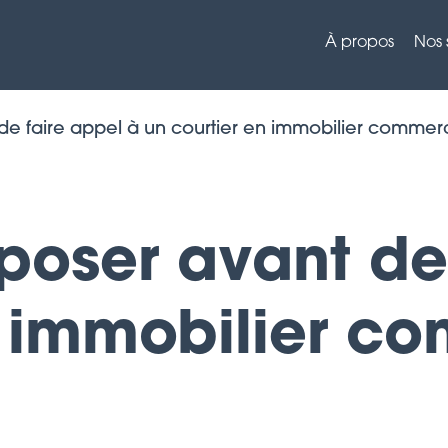
À propos
Nos 
 de faire appel à un courtier en immobilier comme
 poser avant de
n immobilier c