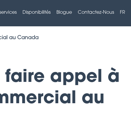
services
Disponibilités
Blogue
Contactez-Nous
FR
rcial au Canada
 faire appel à
ommercial au